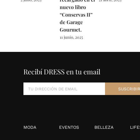
nuevo libro
“Conservas II”
de Garage
Gourmet.
11 junio, 2025
Recibí DRESS en tu email
MODA
EVENTOS
BELLEZA
LIFE