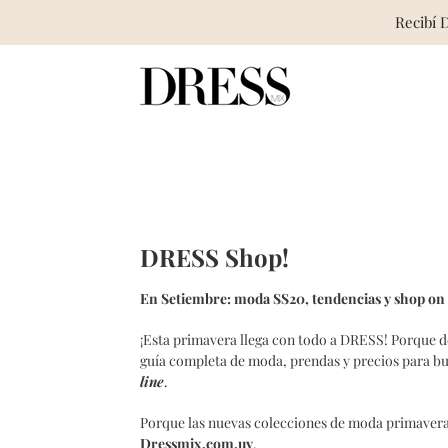
Recibí 
Skip
to
content
DRESS Shop!
En Setiembre: moda SS20, tendencias y shop on l
¡Esta primavera llega con todo a DRESS! Porque 
guía completa de moda, prendas y precios para bu
line
.
Porque las nuevas colecciones de moda primavera/
Dressmix.com.uy
.