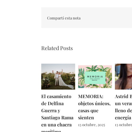
Compartí esta nota
Related Posts
El casamiento
MEMORIA:
Astrid B
de Delfina
objetos únicos,
un vera
Guerra y
casas que
lleno d
Santiago Rama
sienten
energía
en una chacra
13 octubre, 2025
13 octubre
marítima