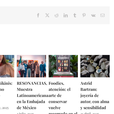
Facebook
X
Reddit
LinkedIn
Tumblr
Pinterest
Vk
Email
ikinis:
RESONANCIAS,
Foodies,
Astrid
no
Muestra
atención: el
Bartram:
e
Latinoamericana
arte de
joyería de
en la Embajada
conservar
autor, con alma
de México
vuelve
y sensibilidad
, 2025
recargado en el
2 julio, 2025
21 abril, 2025