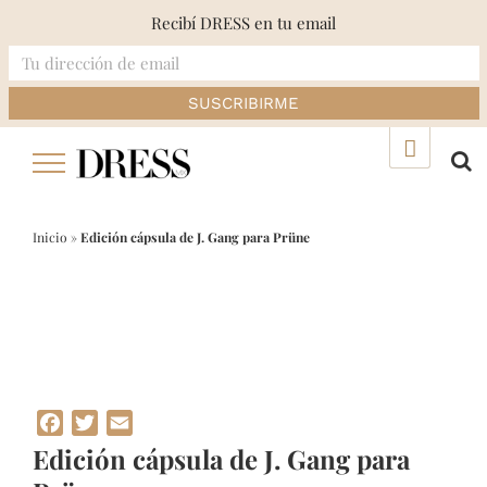
Recibí DRESS en tu email
Skip
▲
to
content
Inicio
»
Edición cápsula de J. Gang para Prüne
Facebook
Twitter
Email
Edición cápsula de J. Gang para