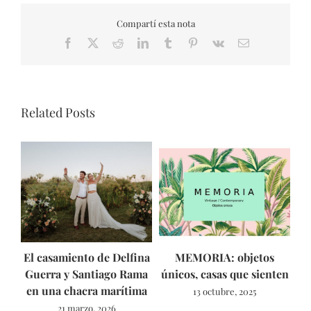
Compartí esta nota
Facebook
X
Reddit
LinkedIn
Tumblr
Pinterest
Vk
Email
Related Posts
El casamiento de Delfina
MEMORIA: objetos
As
Guerra y Santiago Rama
únicos, casas que sienten
en una chacra marítima
13 octubre, 2025
21 marzo, 2026