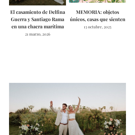
El casamiento de Delfina
MEMORIA: objetos
As
Guerra y Santiago Rama
únicos, casas que sienten
en una chacra marítima
13 octubre, 2025
21 marzo, 2026