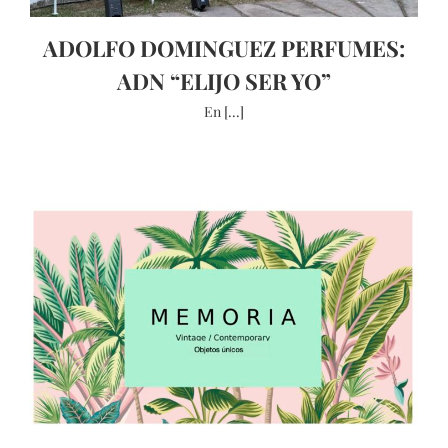
ADOLFO DOMINGUEZ PERFUMES:
ADN “ELIJO SER YO”
En [...]