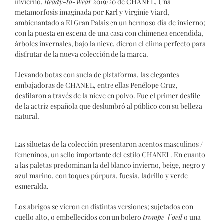
invierno,
Ready-to-Wear
2019/20 de CHANEL. Una
metamorfosis imaginada por Karl y Virginie Viard,
ambienantado a El Gran Palais en un hermoso día de invierno;
con la puesta en escena de una casa con chimenea encendida,
árboles invernales, bajo la nieve, dieron el clima perfecto para
disfrutar de la nueva colección de la marca.
Llevando botas con suela de plataforma, las elegantes
embajadoras de CHANEL, entre ellas Penélope Cruz,
desfilaron a través de la nieve en polvo. Fue el primer desfile
de la actriz española que deslumbró al público con su belleza
natural.
Las siluetas de la colección presentaron acentos masculinos /
femeninos, un sello importante del estilo CHANEL. En cuanto
a las paletas predominan la del blanco invierno, beige, negro y
azul marino, con toques púrpura, fucsia, ladrillo y verde
esmeralda.
Los abrigos se vieron en distintas versiones; sujetados con
cuello alto, o embellecidos con un bolero
trompe-l´oeil
o una