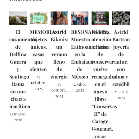
El
MEMORIA:
Astrid
RESONANCIAS,
Foodies,
Astrid
casamiento
objetos
Bikinis:
Muestra
atención:
Bartram:
de
únicos,
un
Latinoamericana
el arte
joyería
Delfina
casas
verano
en la
de
de
Guerra
que
lleno
Embajada
conservar
autor,
y
sienten
de
de
vuelve
con
Santiago
energía
México
recargado
alma y
13
octubre,
Rama
en el
sensibilida
13
2 julio,
2025
octubre,
2025
en una
nuevo
21 abril,
2025
2025
chacra
libro
marítima
“Conservas
II” de
21 marzo,
2026
Garage
Gourmet.
11 junio,