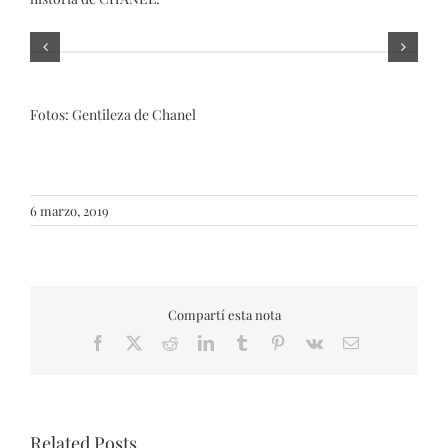
Fotos: Gentileza de Chanel
6 marzo, 2019
Compartí esta nota
Facebook
X
Reddit
LinkedIn
Tumblr
Pinterest
Vk
Email
Related Posts