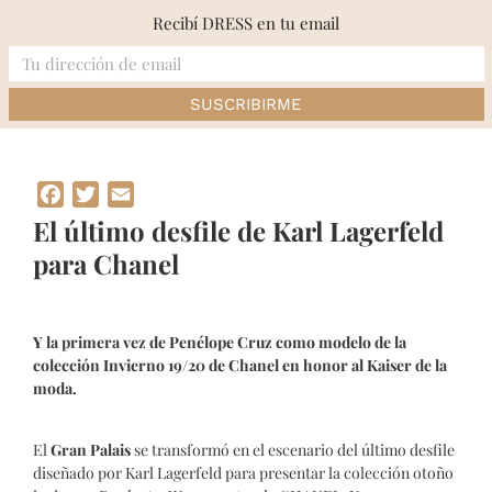
Skip
Recibí DRESS en tu email
to
content
Inicio
»
El último desfile de Karl Lagerfeld para Chanel
Facebook
Twitter
Email
El último desfile de Karl Lagerfeld
para Chanel
Y la primera vez de Penélope Cruz como modelo de la
colección Invierno 19/20 de Chanel en honor al Kaiser de la
moda.
El
Gran Palais
se transformó en el escenario del último desfile
diseñado por Karl Lagerfeld para presentar la colección otoño