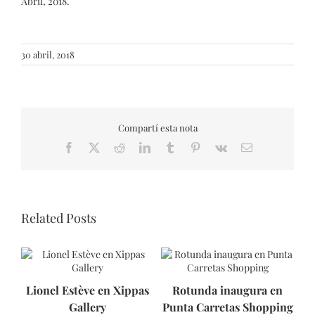
Abril, 2018.
30 abril, 2018
Compartí esta nota
Facebook
X
Reddit
LinkedIn
Tumblr
Pinterest
Vk
Email
Related Posts
Lionel Estève en Xippas
Rotunda inaugura en
Gallery
Punta Carretas Shopping