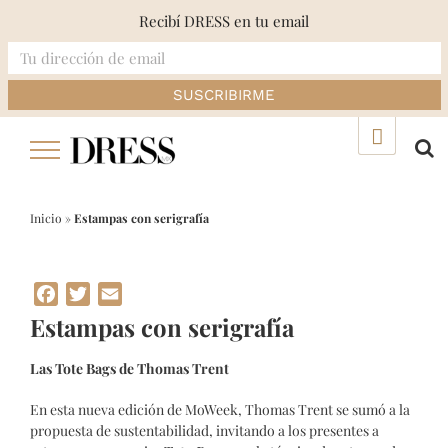
Recibí DRESS en tu email
Skip
▲
to
content
Inicio
»
Estampas con serigrafía
Facebook
Twitter
Email
Estampas con serigrafía
Las Tote Bags de Thomas Trent
En esta nueva edición de MoWeek, Thomas Trent se sumó a la
propuesta de sustentabilidad, invitando a los presentes a