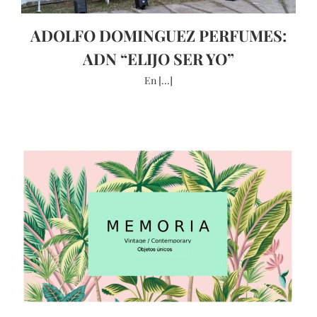
ADOLFO DOMINGUEZ PERFUMES:
ADN “ELIJO SER YO”
En [...]