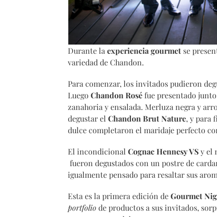
Durante la
experiencia gourmet
se presen
variedad de Chandon.
Para comenzar, los invitados pudieron de
Luego
Chandon Rosé
fue presentado junto
zanahoria y ensalada. Merluza negra y ar
degustar el
Chandon Brut Nature
, y para 
dulce completaron el maridaje perfecto c
El incondicional
Cognac Hennesy VS
y el 
fueron degustados con un postre de card
igualmente pensado para resaltar sus arom
Esta es la primera edición de
Gourmet Nig
portfolio
de productos a sus invitados, so