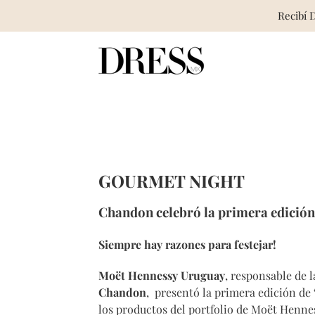
Recibí 
Skip
to
content
GOURMET NIGHT
Chandon celebró la primera edición
Siempre hay razones para festejar!
Moët Hennessy Uruguay
, responsable de 
Chandon
, presentó la primera edición de
los productos del portfolio de Moët Hennes