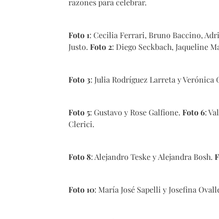
razones para celebrar.
Foto 1
: Cecilia Ferrari, Bruno Baccino, Ad
Justo.
Foto 2
: Diego Seckbach, Jaqueline 
Foto 3
: Julia Rodríguez Larreta y Verónica
Foto 5
: Gustavo y Rose Galfione.
Foto 6
: V
Clerici.
Foto 8
: Alejandro Teske y Alejandra Bosh.
F
Foto 10
: María José Sapelli y Josefina Ovall