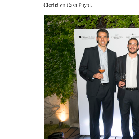
Clerici
en Casa Puyol.