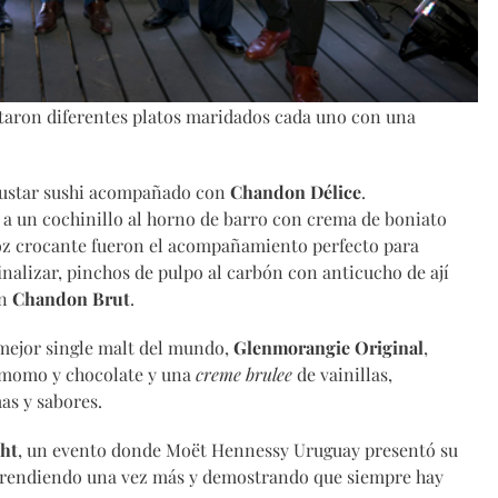
taron diferentes platos maridados cada uno con una
gustar sushi acompañado con
Chandon Délice
.
 a un cochinillo al horno de barro con crema de boniato
roz crocante fueron el acompañamiento perfecto para
finalizar, pinchos de pulpo al carbón con anticucho de ají
on
Chandon Brut
.
mejor single malt del mundo,
Glenmorangie Original
,
amomo y chocolate y una
creme brulee
de vainillas,
as y sabores.
ht
, un evento donde Moët Hennessy Uruguay presentó su
rprendiendo una vez más y demostrando que siempre hay