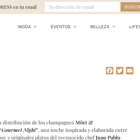
DRESS en tu email
MODA
EVENTOS
BELLEZA
LIFE
Facebook
Twitte
Em
la distribución de los champagnes
Möet &
“
Gourmet Night
”
, una noche inspirada y elaborada entre
sy y originales platos del reconocido chef
Juan Pablo