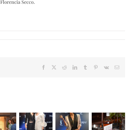
 Florencia Secco.
Facebook
X
Reddit
LinkedIn
Tumblr
Pinterest
Vk
Email