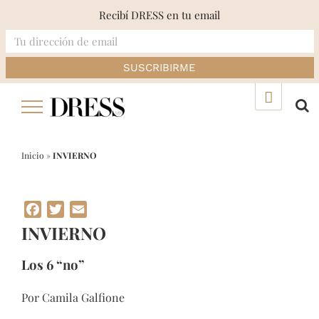
Recibí DRESS en tu email
Skip
▲
to
content
Inicio
»
INVIERNO
Facebook
Twitter
Email
INVIERNO
Los 6 “no”
Por Camila Galfione