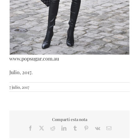
www.popsugar.com.au
Julio, 2017.
7 julio, 2017
Compartí esta nota
Facebook
X
Reddit
LinkedIn
Tumblr
Pinterest
Vk
Email