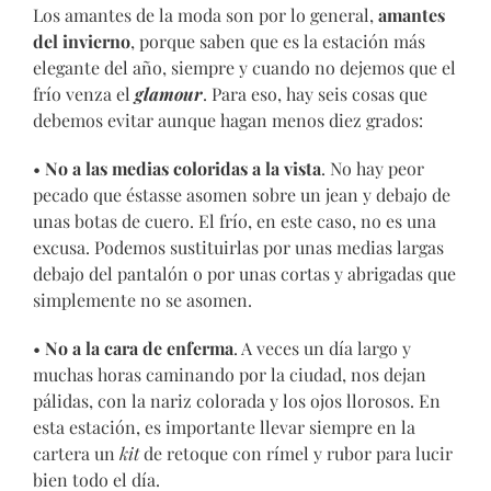
Los amantes de la moda son por lo general,
amantes
del invierno
, porque saben que es la estación más
elegante del año, siempre y cuando no dejemos que el
frío venza el
glamour
. Para eso, hay seis cosas que
debemos evitar aunque hagan menos diez grados:
•
No a las medias coloridas a la vista
. No hay peor
pecado que éstasse asomen sobre un jean y debajo de
unas botas de cuero. El frío, en este caso, no es una
excusa. Podemos sustituirlas por unas medias largas
debajo del pantalón o por unas cortas y abrigadas que
simplemente no se asomen.
•
No a la cara de enferma
. A veces un día largo y
muchas horas caminando por la ciudad, nos dejan
pálidas, con la nariz colorada y los ojos llorosos. En
esta estación, es importante llevar siempre en la
cartera un
kit
de retoque con rímel y rubor para lucir
bien todo el día.