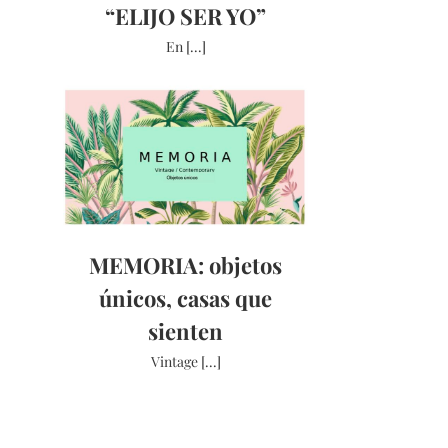
“ELIJO SER YO”
En [...]
MEMORIA: objetos
únicos, casas que
sienten
Vintage [...]