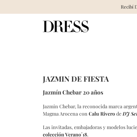
Recibí 
Skip
to
content
JAZMIN DE FIESTA
Jazmín Chebar 20 años
Jazmin Chebar, la reconocida marca argent
Magma Arocena con
Calu Rivero
de
DJ Se
Las invitadas, embajadoras y modelos luc
colección Verano´18
.