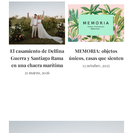
El casamiento de Delfina
MEMORIA: objetos
As
Guerra y Santiago Rama
únicos, casas que sienten
en una chacra marítima
13 octubre, 2025
21 marzo, 2026