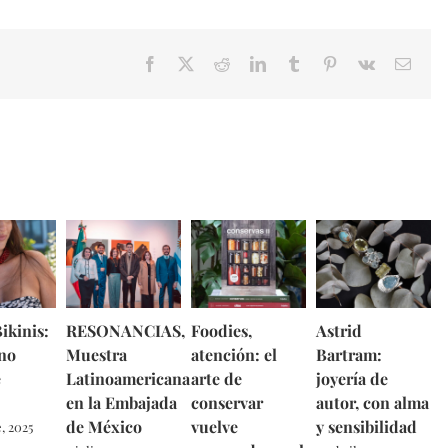
Facebook
X
Reddit
LinkedIn
Tumblr
Pinterest
Vk
Email
ikinis:
RESONANCIAS,
Foodies,
Astrid
no
Muestra
atención: el
Bartram:
e
Latinoamericana
arte de
joyería de
en la Embajada
conservar
autor, con alma
de México
vuelve
y sensibilidad
, 2025