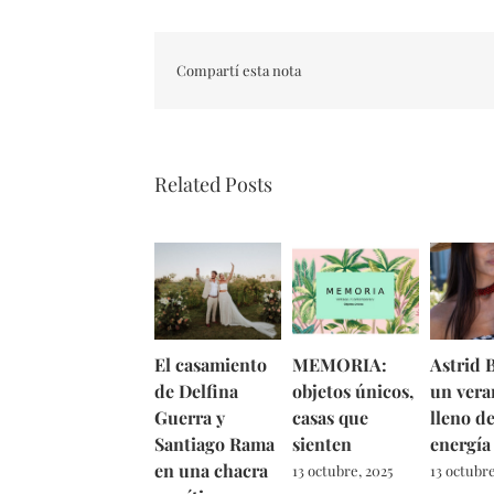
Compartí esta nota
Related Posts
El casamiento
MEMORIA:
Astrid B
de Delfina
objetos únicos,
un vera
Guerra y
casas que
lleno d
Santiago Rama
sienten
energía
en una chacra
13 octubre, 2025
13 octubre