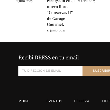
recargado en el
2 julio, 2025
21 abril, 2025
nuevo libro
“Conservas II”
de Garage
Gourmet.
11 junio, 2025
Recibí DRESS en tu email
MODA
EVENTOS
BELLEZA
LIFE