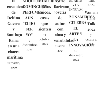
El
ADOLFO
MEMORIA:
Astrid
casamiento
DOMINGUEZ
objetos
Bartram:
de
PERFUMES:
únicos,
joyería
Womankin
ZONAMERICA
Delfina
ADN
casas
de
| The
CELEBRA
Guerra
“ELIJO
que
autor,
Talk
EL
y
SER
sienten
con
2024
ARTE Y
Santiago
YO”
alma y
13
31
LA
octubre,
octubre,
Rama
sensibilidad
5
2025
2024
INNOVACIÓN
diciembre,
en una
21 abril,
2025
2025
10
chacra
diciembre,
marítima
2024
21 marzo,
2026