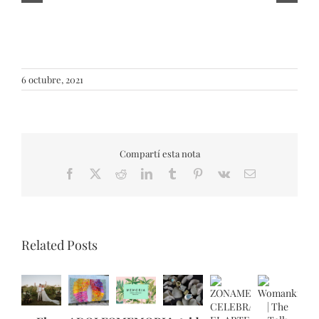
6 octubre, 2021
Compartí esta nota
Facebook
X
Reddit
LinkedIn
Tumblr
Pinterest
Vk
Email
Related Posts