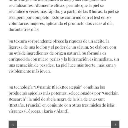
revitalizantes. Altamente eficaz, permite que la piel se
revitalice 9 veces más rápido, y a partir de las 8 horas, la piel se
recupera por completo. Esto se confirmó con el test en 20
voluntarias mujeres, aplicando el producto dos veces al día,
durante tres días.
Su textura sorprendente ofrece la riqueza de un aceite, la
ligereza de una loción y el poder de un sérum. Se elabora con
un 95% de ingredientes de origen natural. Su fórmula es
enriquecida con micro perlas y la hidratación es inmediata, sin
una sensación de pesadez. La piel luce más fuerte, más sana y
visiblemente más joven.
Su tecnología “Dynamic BlackBee Repair” combina los
productos apícolas más potentes, seleccionados por “Guerlain
Research”: la miel de abeja negra de la isla de Ouessant
(Bretaña, Francia), en conjunto con otras tres mieles de islas
vírgenes (Córcega, Ikaria y Åland).