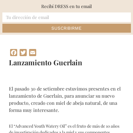
Skip
Recibí DRESS en tu email
to
content
Inicio
»
Lanzamiento Guerlain
Facebook
Twitter
Email
Lanzamiento Guerlain
El pasado 30 de setiembre estuvimos presentes en el
lanzamiento de Guerlain, para anunciar su nuevo
producto, creado con miel de abeja natural, de una
forma muy interesante.
El “Advanced Youth Watery Oil” es el fruto de más de 10 años
de investigación dedicados a la miel y sus componentes