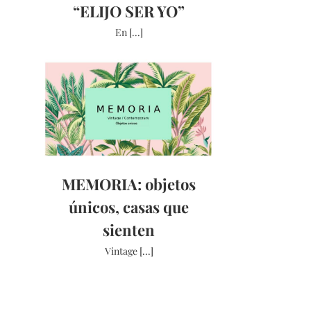
“ELIJO SER YO”
En [...]
MEMORIA: objetos
únicos, casas que
sienten
Vintage [...]