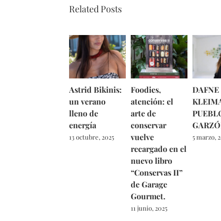
Related Posts
Astrid Bikinis:
Foodies,
DAFNE
un verano
atención: el
KLEIM
lleno de
arte de
PUEBL
energía
conservar
GARZÓ
vuelve
13 octubre, 2025
5 marzo, 
recargado en el
nuevo libro
“Conservas II”
de Garage
Gourmet.
11 junio, 2025