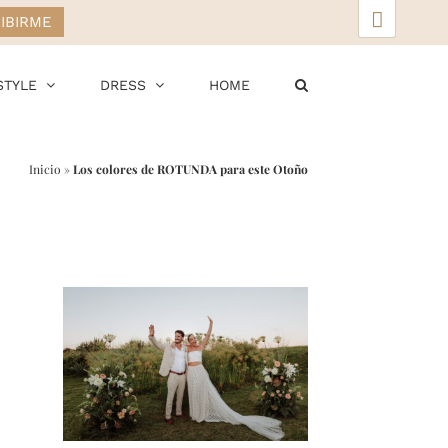
▲
STYLE
DRESS
HOME
Inicio
»
Los colores de ROTUNDA para este Otoño
r
ail