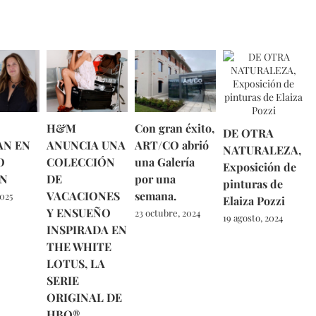
H&M
Con gran éxito,
DE OTRA
AN EN
ANUNCIA UNA
ART/CO abrió
NATURALEZA,
O
COLECCIÓN
una Galería
Exposición de
N
DE
por una
pinturas de
VACACIONES
semana.
2025
Elaiza Pozzi
Y ENSUEÑO
23 octubre, 2024
19 agosto, 2024
INSPIRADA EN
THE WHITE
LOTUS, LA
SERIE
ORIGINAL DE
HBO®