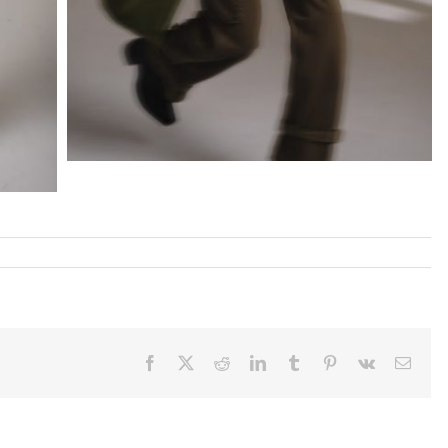
Facebook
X
Reddit
LinkedIn
Tumblr
Pinterest
Vk
Email