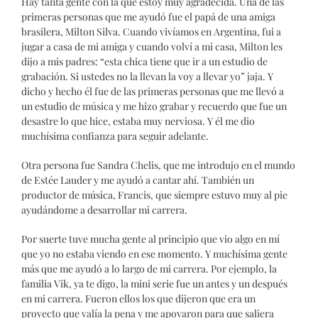
Hay tanta gente con la que estoy muy agradecida. Una de las
primeras personas que me ayudó fue el papá de una amiga
brasilera, Milton Silva. Cuando vivíamos en Argentina, fui a
jugar a casa de mi amiga y cuando volví a mi casa, Milton les
dijo a mis padres: “esta chica tiene que ir a un estudio de
grabación. Si ustedes no la llevan la voy a llevar yo” jaja. Y
dicho y hecho él fue de las primeras personas que me llevó a
un estudio de música y me hizo grabar y recuerdo que fue un
desastre lo que hice, estaba muy nerviosa. Y él me dio
muchísima confianza para seguir adelante.
Otra persona fue Sandra Chelis, que me introdujo en el mundo
de Estée Lauder y me ayudó a cantar ahí. También un
productor de música, Francis, que siempre estuvo muy al pie
ayudándome a desarrollar mi carrera.
Por suerte tuve mucha gente al principio que vio algo en mí
que yo no estaba viendo en ese momento. Y muchísima gente
más que me ayudó a lo largo de mi carrera. Por ejemplo, la
familia Vik, ya te digo, la mini serie fue un antes y un después
en mi carrera. Fueron ellos los que dijeron que era un
proyecto que valía la pena y me apoyaron para que saliera