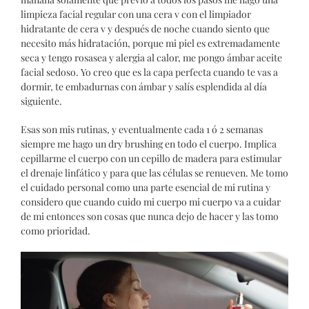
limpieza facial regular con una cera v con el limpiador
hidratante de cera v y después de noche cuando siento que
necesito más hidratación, porque mi piel es extremadamente
seca y tengo rosasea y alergia al calor, me pongo ámbar aceite
facial sedoso. Yo creo que es la capa perfecta cuando te vas a
dormir, te embadurnas con ámbar y salís esplendida al día
siguiente.
Esas son mis rutinas, y eventualmente cada 1 ó 2 semanas
siempre me hago un dry brushing en todo el cuerpo. Implica
cepillarme el cuerpo con un cepillo de madera para estimular
el drenaje linfático y para que las células se renueven. Me tomo
el cuidado personal como una parte esencial de mi rutina y
considero que cuando cuido mi cuerpo mi cuerpo va a cuidar
de mi entonces son cosas que nunca dejo de hacer y las tomo
como prioridad.