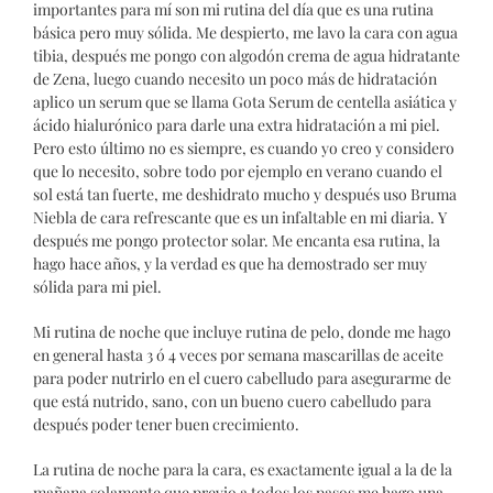
importantes para mí son mi rutina del día que es una rutina
básica pero muy sólida. Me despierto, me lavo la cara con agua
tibia, después me pongo con algodón crema de agua hidratante
de Zena, luego cuando necesito un poco más de hidratación
aplico un serum que se llama Gota Serum de centella asiática y
ácido hialurónico para darle una extra hidratación a mi piel.
Pero esto último no es siempre, es cuando yo creo y considero
que lo necesito, sobre todo por ejemplo en verano cuando el
sol está tan fuerte, me deshidrato mucho y después uso Bruma
Niebla de cara refrescante que es un infaltable en mi diaria. Y
después me pongo protector solar. Me encanta esa rutina, la
hago hace años, y la verdad es que ha demostrado ser muy
sólida para mi piel.
Mi rutina de noche que incluye rutina de pelo, donde me hago
en general hasta 3 ó 4 veces por semana mascarillas de aceite
para poder nutrirlo en el cuero cabelludo para asegurarme de
que está nutrido, sano, con un bueno cuero cabelludo para
después poder tener buen crecimiento.
La rutina de noche para la cara, es exactamente igual a la de la
mañana solamente que previo a todos los pasos me hago una