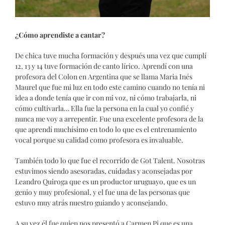
¿Cómo aprendiste a cantar?
De chica tuve mucha formación y después una vez que cumplí
12, 13 y 14 tuve formación de canto lírico. Aprendí con una
profesora del Colon en Argentina que se llama Maria Inés
Maurel que fue mi luz en todo este camino cuando no tenía ni
idea a donde tenía que ir con mi voz, ni cómo trabajarla, ni
cómo cultivarla… Ella fue la persona en la cual yo confié y
nunca me voy a arrepentir. Fue una excelente profesora de la
que aprendí muchísimo en todo lo que es el entrenamiento
vocal porque su calidad como profesora es invaluable.
También todo lo que fue el recorrido de Got Talent. Nosotras
estuvimos siendo asesoradas, cuidadas y aconsejadas por
Leandro Quiroga que es un productor uruguayo, que es un
genio y muy profesional, y el fue una de las personas que
estuvo muy atrás nuestro guiando y aconsejando.
A su vez él fue quien nos presentó a Carmen Pi que es una