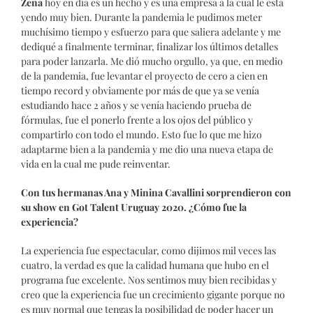
Zena
hoy en día es un hecho y es una empresa a la cual le está
yendo muy bien. Durante la pandemia le pudimos meter
muchísimo tiempo y esfuerzo para que saliera adelante y me
dediqué a finalmente terminar, finalizar los últimos detalles
para poder lanzarla. Me dió mucho orgullo, ya que, en medio
de la pandemia, fue levantar el proyecto de cero a cien en
tiempo record y obviamente por más de que ya se venía
estudiando hace 2 años y se venía haciendo prueba de
fórmulas, fue el ponerlo frente a los ojos del público y
compartirlo con todo el mundo. Esto fue lo que me hizo
adaptarme bien a la pandemia y me dio una nueva etapa de
vida en la cual me pude reinventar.
Con tus hermanas Ana y Minina Cavallini sorprendieron con
su show en Got Talent Uruguay 2020. ¿Cómo fue la
experiencia?
La experiencia fue espectacular, como dijimos mil veces las
cuatro, la verdad es que la calidad humana que hubo en el
programa fue excelente. Nos sentimos muy bien recibidas y
creo que la experiencia fue un crecimiento gigante porque no
es muy normal que tengas la posibilidad de poder hacer un