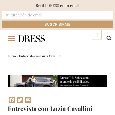
Recibí DRESS en tu email
Skip
▲
to
content
Inicio
»
Entrevista con Luzia Cavallini
Facebook
Twitter
Email
Entrevista con Luzia Cavallini