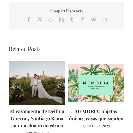
Compartí esta nota
Facebook
X
Reddit
LinkedIn
Tumblr
Pinterest
Vk
Email
Related Posts
El casamiento de Delfina
MEMORIA: objetos
As
Guerra y Santiago Rama
únicos, casas que sienten
en una chacra marítima
13 octubre, 2025
21 marzo, 2026