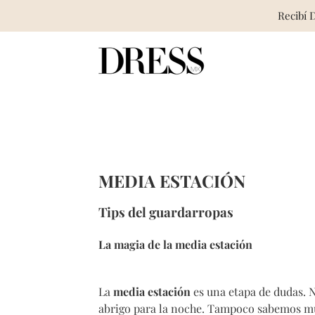
Recibí 
Skip
to
content
MEDIA ESTACIÓN
Tips del guardarropas
La magia de la media estación
La
media estación
es una etapa de dudas. N
abrigo para la noche. Tampoco sabemos muy