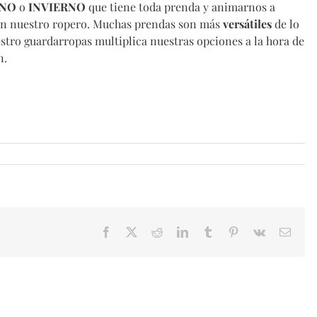
ANO
o
INVIERNO
que tiene toda prenda y animarnos a
en nuestro ropero. Muchas prendas son más
versátiles
de lo
stro guardarropas multiplica nuestras opciones a la hora de
n.
Facebook
X
Reddit
LinkedIn
Tumblr
Pinterest
Vk
Email