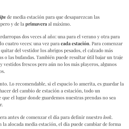
ips
de media estación para que desaparezcan las
pero y de la
primavera
al máximo.
rropas dos veces al año: una para el verano y otra para
rlo cuatro veces: una vez para
cada estación
. Para comenzar
 quitar del vestidor los abrigos pesados, el calzado más
s o las bufandas. También puede resultar útil bajar un traje
s y vestidos frescos pero aún no los más playeros, algunos
os.
o. Lo recomendable, si el espacio lo amerita, es guardar la
acer del cambio de estación a estación, todo un
 que el lugar donde guardemos nuestras prendas no sea
r.
ra antes de comenzar el día para definir nuestro
look
.
n la alocada media estación, el día puede cambiar de forma