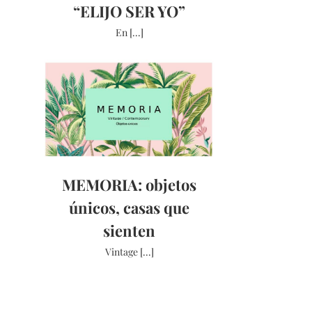
“ELIJO SER YO”
En [...]
MEMORIA: objetos
únicos, casas que
sienten
Vintage [...]