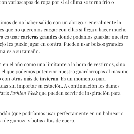
con variascapas de ropa por si el clima se torna frío o
imos de no haber salido con un abrigo. Generalmente la
es que no queremos cargar con ellas si llega a hacer mucho
ra es usar
carteras grandes
donde podamos guardar nuestro
sejo les puede jugar en contra. Pueden usar bolsos grandes
nales a su tamaño.
 en el año como una limitante a la hora de vestirnos, sino
el que podemos potenciar nuestro guardarropas al máximo
o
con otras más de
invierno
. Es un momento para
ndas sin importar su estación. A continuación les damos
Paris
Fashion Week
que pueden servir de inspiración para
godón (que podríamos usar perfectamente en un balneario
 de gamuza y botas altas de cuero.