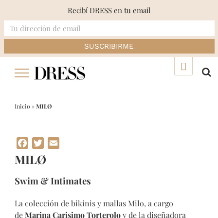
Recibí DRESS en tu email
Skip
▲
to
content
Inicio
»
MILØ
Facebook
Twitter
Email
MILØ
Swim & Intimates
La colección de bikinis y mallas Milo, a cargo
de
Marina Carisimo Torterolo
y de la diseñadora