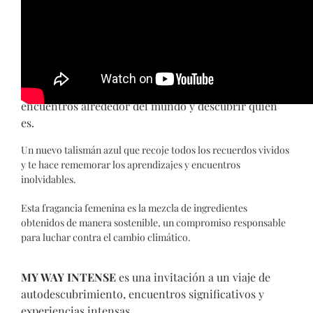
las experiencias y encuentros de una manera aún más
intensa.
Bajo el concepto
Soy lo que vivo
, My Way es el aroma
de los descubrimientos y las
conexiones, para una
mujer de mente abierta, dispuesta a vivir nuevos
encuentros alrededor del mundo y descubrir quién
es.
Un nuevo talismán azul que recoje todos los recuerdos vividos
y te hace rememorar los aprendizajes y encuentros
inolvidables.
Esta fragancia femenina es la mezcla de ingredientes
obtenidos de manera sostenible, un compromiso responsable
para luchar contra el cambio climático.
MY WAY INTENSE
es una invitación a un viaje de
autodescubrimiento, encuentros significativos y
experiencias intensas.