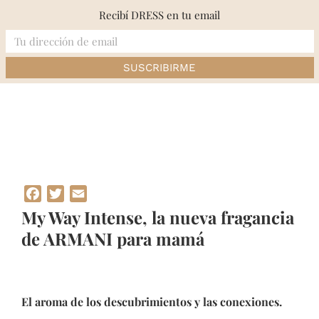
Skip
Recibí DRESS en tu email
to
content
Inicio
»
My Way Intense, la nueva fragancia de ARMANI para mamá
Facebook
Twitter
Email
My Way Intense, la nueva fragancia
de ARMANI para mamá
El aroma de los descubrimientos y las conexiones.