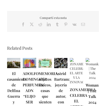
Compartí esta nota
Facebook
X
Reddit
LinkedIn
Tumblr
Pinterest
Vk
Email
Related Posts
El
ADOLFO
MEMORIA:
Astrid
casamiento
DOMINGUEZ
objetos
Bartram:
de
PERFUMES:
únicos,
joyería
Womankin
ZONAMERICA
Delfina
ADN
casas
de
| The
CELEBRA
Guerra
“ELIJO
que
autor,
Talk
EL
y
SER
sienten
con
2024