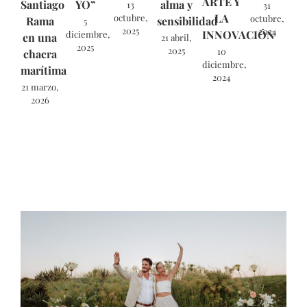
ARTE Y
Santiago
YO”
alma y
13
31
LA
octubre,
octubre,
Rama
sensibilidad
5
2025
2024
INNOVACIÓN
diciembre,
en una
21 abril,
2025
2025
10
chacra
diciembre,
marítima
2024
21 marzo,
2026