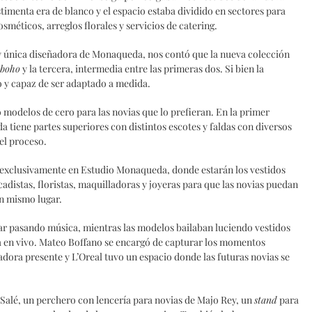
timenta era de blanco y el espacio estaba dividido en sectores para
sméticos, arreglos florales y servicios de catering.
única diseñadora de Monaqueda, nos contó que la nueva colección
boho
y la tercera, intermedia entre las primeras dos. Si bien la
o y capaz de ser adaptado a medida.
modelos de cero para las novias que lo prefieran. En la primer
tiene partes superiores con distintos escotes y faldas con diversos
el proceso.
 exclusivamente en Estudio Monaqueda, donde estarán los vestidos
adistas, floristas, maquilladoras y joyeras para que las novias puedan
un mismo lugar.
ar pasando música, mientras las modelos bailaban luciendo vestidos
ba en vivo. Mateo Boffano se encargó de capturar los momentos
dora presente y L’Oreal tuvo un espacio donde las futuras novias se
Salé, un perchero con lencería para novias de Majo Rey, un
stand
para