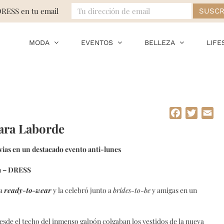
DRESS en tu email
MODA
EVENTOS
BELLEZA
LIFE
Facebook
Twitte
Em
lara Laborde
ias en un destacado evento anti-lunes
a – DRESS
ea
ready-to-wear
y la celebró junto a
brides-to-be
y amigas en un
Desde el techo del inmenso galpón colgaban los vestidos de la nueva