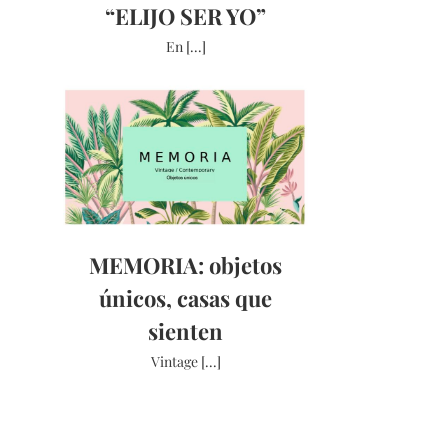
“ELIJO SER YO”
En [...]
MEMORIA: objetos
únicos, casas que
sienten
Vintage [...]