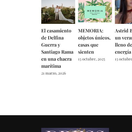
El casamiento
MEMORIA:
Astrid B
de Delfina
objetos únicos,
un vera
Guerra y
casas que
lleno d
Santiago Rama
sienten
energía
en una chacra
13 octubre, 2025
13 octubre
marítima
21 marzo, 2026