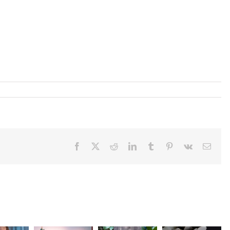
Facebook
X
Reddit
LinkedIn
Tumblr
Pinterest
Vk
Email