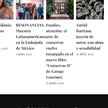
ikinis:
RESONANCIAS,
Foodies,
Astrid
no
Muestra
atención: el
Bartram:
e
Latinoamericana
arte de
joyería de
en la Embajada
conservar
autor, con alma
de México
vuelve
y sensibilidad
, 2025
recargado en el
2 julio, 2025
21 abril, 2025
nuevo libro
“Conservas II”
de Garage
Gourmet.
11 junio, 2025