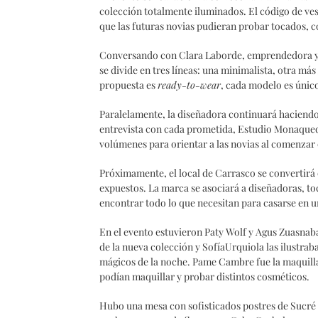
colección totalmente iluminados. El código de ves
que las futuras novias pudieran probar tocados, co
Conversando con Clara Laborde, emprendedora y 
se divide en tres líneas: una minimalista, otra más
propuesta es
ready-to-wear
, cada modelo es únic
Paralelamente, la diseñadora continuará haciendo 
entrevista con cada prometida, Estudio Monaqueda 
volúmenes para orientar a las novias al comenzar 
Próximamente, el local de Carrasco se convertirá
expuestos. La marca se asociará a diseñadoras, toc
encontrar todo lo que necesitan para casarse en 
En el evento estuvieron Paty Wolf y Agus Zuasnab
de la nueva colección y SofíaUrquiola las ilustra
mágicos de la noche. Pame Cambre fue la maquilla
podían maquillar y probar distintos cosméticos.
Hubo una mesa con sofisticados postres de Sucré 