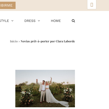
▲
STYLE
DRESS
HOME
Inicio
»
Novias prêt-à-porter por Clara Laborde
r
ail