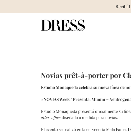
Recibí 
Skip
to
content
Novias prêt-à-porter por C
Estudio Monaqueda celebra su nueva línea de nov
#NOVIAS Week /
Presenta: Mumm – Neutrogen
Estudio Monaqueda presentó oficialmente su lín
after-office
diseñado a medida para novias.
El evento se realizó en la cervecería Mala Fama. 