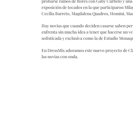
probarse ramos de flores con Gaby Curbelo y una
exposición de tocados en la que participaron Milag
Cecilia Barreto, Magdalena Quadros, Homini, Mac
Hay novias que cuando deciden casarse saben perf
enfrenta sin mucha idea a tener que hacerse un v
sofisticada y exclusiva como la de Estudio Monaq
En DressMix adoramos este nuevo proyecto de Cla
las novias con onda.