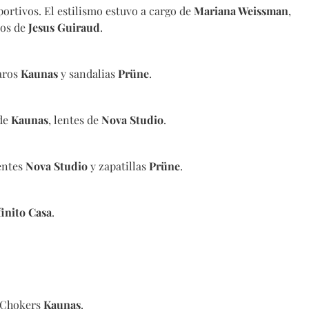
portivos. El estilismo estuvo a cargo de
Mariana Weissman
,
tos de
Jesus Guiraud
.
 aros
Kaunas
y sandalias
Prüne
.
 de
Kaunas
, lentes de
Nova Studio
.
lentes
Nova Studio
y zapatillas
Prüne
.
inito Casa
.
 Chokers
Kaunas
.