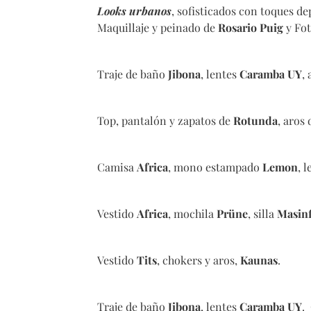
Looks urbanos
, sofisticados con toques de
Maquillaje y peinado de
Rosario Puig
y Fo
Traje de baño
Jibona
, lentes
Caramba UY
,
Top, pantalón y zapatos de
Rotunda
, aros
Camisa
Africa
, mono estampado
Lemon
, 
Vestido
Africa
, mochila
Prüne
, silla
Masinf
Vestido
Tits
, chokers y aros,
Kaunas
.
Traje de baño
Jibona
, lentes
Caramba UY
.