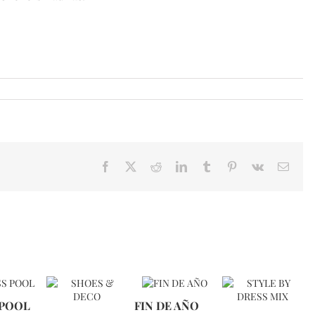
Facebook
X
Reddit
LinkedIn
Tumblr
Pinterest
Vk
Email
 POOL
FIN DE AÑO