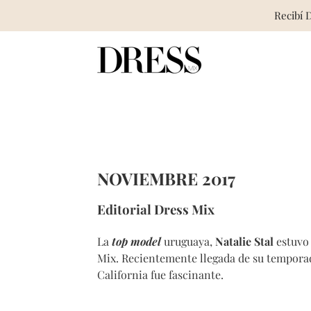
Recibí 
Skip
to
content
NOVIEMBRE 2017
Editorial Dress Mix
La
top model
uruguaya,
Natalie Stal
estuvo 
Mix.
Recientemente llegada de su temporad
California fue fascinante.