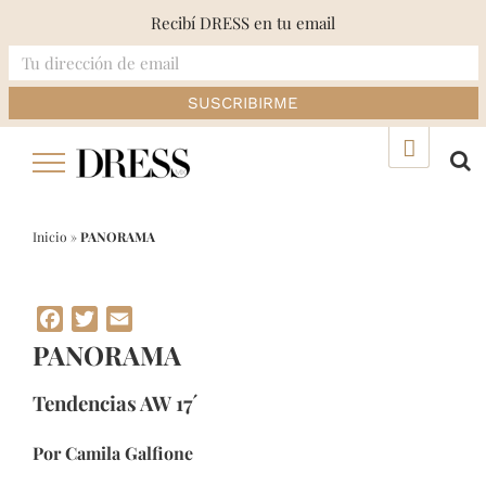
Recibí DRESS en tu email
Skip
▲
to
content
Inicio
»
PANORAMA
Facebook
Twitter
Email
PANORAMA
Tendencias AW 17´
Por Camila Galfione