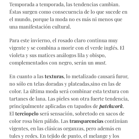
Temporada a temporada, las tendencias cambian.
Éstas surgen como consecuencia de lo que sucede en
el mundo, porque la moda no es más ni menos que
una manifestación cultural.
Para este invierno, el rosado claro continua muy
vigente y se combina a morir con el verde inglés. El
violeta y sus matices análogos lila y obispo,
complementados con negro, serán un
must
.
En cuanto a las
texturas
, lo metalizado causará furor,
no sólo en telas doradas y plateadas,sino en las de
color. La última moda será combinar esta textura con
tartanes de lana. Las pieles son otra fuerte tendencia,
principalmente aplicadas en tapados de
patchwork
.
El
terciopelo
será sensación, sobretodo en sacos de
color rosa bien pálido. Las
transparencias
continúan
vigentes, en las clásicas organzas, pero además en
tules y redes. En tejido de punto, el melange y los