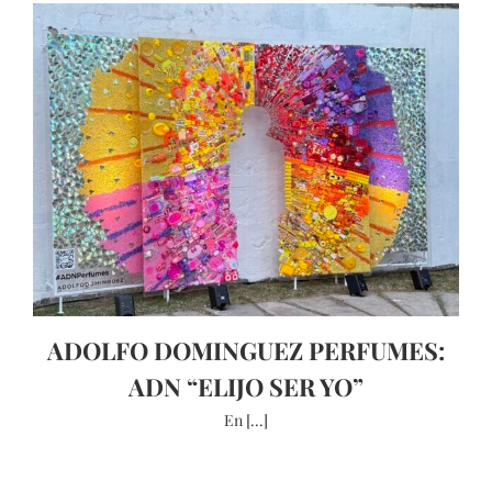
ADOLFO DOMINGUEZ PERFUMES:
ADN “ELIJO SER YO”
En [...]