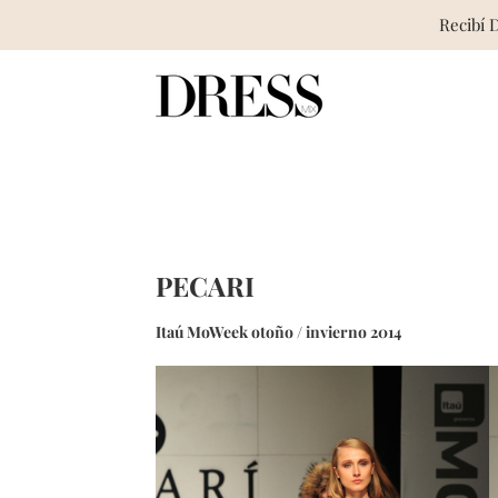
Recibí 
Skip
to
content
PECARI
Itaú MoWeek otoño / invierno 2014