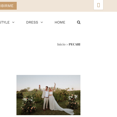
▲
STYLE
DRESS
HOME
Inicio
»
PECARI
r
ail