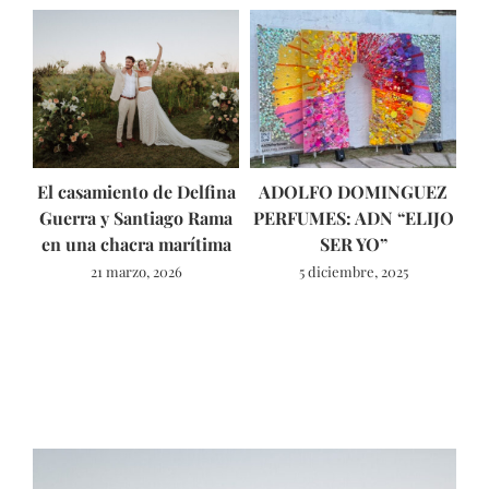
El casamiento de Delfina
ADOLFO DOMINGUEZ
Fo
Guerra y Santiago Rama
PERFUMES: ADN “ELIJO
en una chacra marítima
SER YO”
l
21 marzo, 2026
5 diciembre, 2025