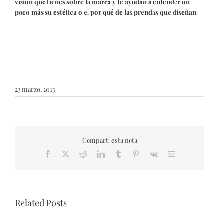
visión que tienes sobre la marca y te ayudan a entender un
poco más su estética o el por qué de las prendas que diseñan.
23 marzo, 2015
Compartí esta nota
Facebook
X
Reddit
LinkedIn
Tumblr
Pinterest
Vk
Email
Related Posts