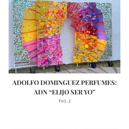
ADOLFO DOMINGUEZ PERFUMES:
ADN “ELIJO SER YO”
En [...]