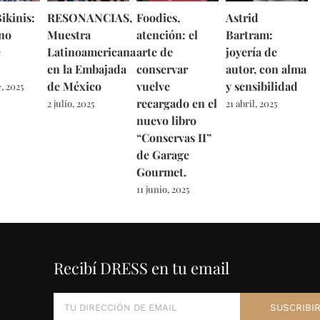
ikinis:
RESONANCIAS,
Foodies,
Astrid
no
Muestra
atención: el
Bartram:
e
Latinoamericana
arte de
joyería de
en la Embajada
conservar
autor, con alma
de México
vuelve
y sensibilidad
, 2025
recargado en el
2 julio, 2025
21 abril, 2025
nuevo libro
“Conservas II”
de Garage
Gourmet.
11 junio, 2025
Recibí DRESS en tu email