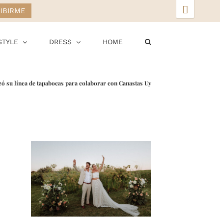
▲
STYLE
DRESS
HOME
zó su línea de tapabocas para colaborar con Canastas Uy
r
ail