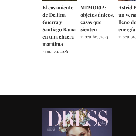
El casamiento
MEMORIA:
Astrid B
de Delfina
objetos únicos,
un vera
Guerra y
casas que
lleno d
Santiago Rama
sienten
energía
en una chacra
13 octubre, 2025
13 octubre
marítima
21 marzo, 2026