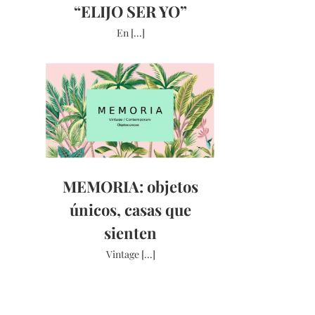
“ELIJO SER YO”
En [...]
MEMORIA: objetos
únicos, casas que
sienten
Vintage [...]