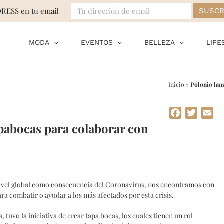
DRESS en tu email
MODA
EVENTOS
BELLEZA
LIFE
Inicio
»
Polonio lan
Facebook
Twitte
Em
apabocas para colaborar con
nivel global como consecuencia del Coronavirus, nos encontramos con
a combatir o ayudar a los más afectados por esta crisis.
 tuvo la iniciativa de crear tapa bocas, los cuales tienen un rol