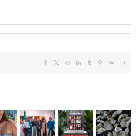
Facebook
X
Reddit
LinkedIn
Tumblr
Pinterest
Vk
Email