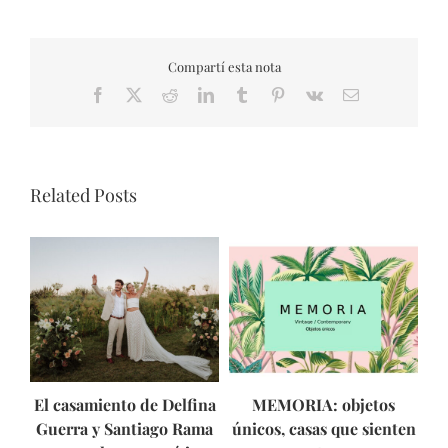
Compartí esta nota
Facebook
X
Reddit
LinkedIn
Tumblr
Pinterest
Vk
Email
Related Posts
El casamiento de Delfina
MEMORIA: objetos
As
Guerra y Santiago Rama
únicos, casas que sienten