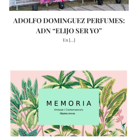
ADOLFO DOMINGUEZ PERFUMES:
ADN “ELIJO SER YO”
En [...]