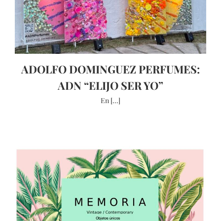
ADOLFO DOMINGUEZ PERFUMES:
ADN “ELIJO SER YO”
En [...]