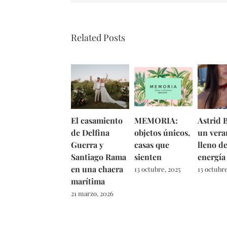
Related Posts
El casamiento
MEMORIA:
Astrid B
de Delfina
objetos únicos,
un vera
Guerra y
casas que
lleno d
Santiago Rama
sienten
energía
en una chacra
13 octubre, 2025
13 octubre
marítima
21 marzo, 2026