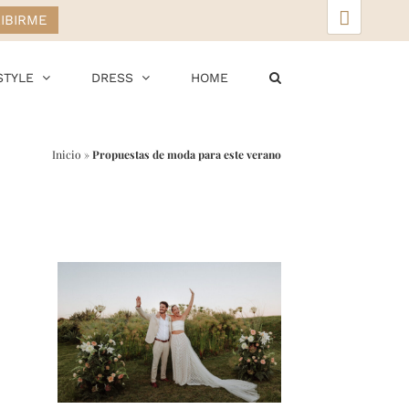
▲
STYLE
DRESS
HOME
Inicio
»
Propuestas de moda para este verano
r
ail