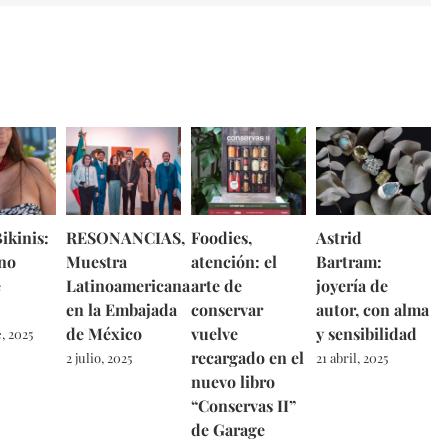
ikinis:
RESONANCIAS,
Foodies,
Astrid
no
Muestra
atención: el
Bartram:
e
Latinoamericana
arte de
joyería de
en la Embajada
conservar
autor, con alma
de México
vuelve
y sensibilidad
, 2025
recargado en el
2 julio, 2025
21 abril, 2025
nuevo libro
“Conservas II”
de Garage