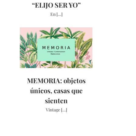
“ELIJO SER YO”
En [...]
MEMORIA: objetos
únicos, casas que
sienten
Vintage [...]