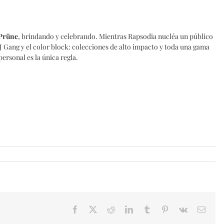
Prüne
, brindando y celebrando. Mientras Rapsodia nucléa un público
a J Gang y el color block: colecciones de alto impacto y toda una gama
ersonal es la única regla.
Facebook
X
Reddit
LinkedIn
Tumblr
Pinterest
Vk
Email