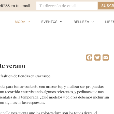
DRESS en tu email
MODA
EVENTOS
BELLEZA
LIFE
Facebook
Twitte
Em
te verano
 fashion de tiendas en Carrasco.
ecta para tomar contacto con marcas top y analizar sus propuestas
un recorrido entrevistando algunos referentes, y pedimos que nos
mentales de la temporada. ¿Qué modelos y colores debemos incluir sin
on algunas de las respuestas.
onello nos cuenta que los colores clave son los tonos tierra, el