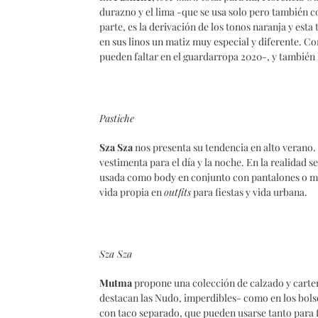
durazno y el lima -que se usa solo pero también
parte, es la derivación de los tonos naranja y est
en sus linos un matiz muy especial y diferente. 
pueden faltar en el guardarropa 2020-, y tambié
Pastiche
Sza Sza
nos presenta su tendencia en alto verano.
vestimenta para el día y la noche. En la realidad s
usada como body en conjunto con pantalones o mini
vida propia en
outfits
para fiestas y vida urbana.
Sza Sza
Mutma
propone una colección de calzado y cartera
destacan las Nudo, imperdibles- como en los bolso
con taco separado, que pueden usarse tanto para 