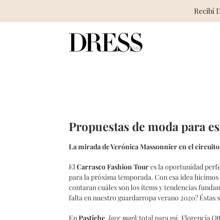
Recibí 
Skip
to
content
Propuestas de moda para es
La mirada de Verónica Massonnier en el circuito
El
Carrasco Fashion Tour
es la oportunidad perf
para la próxima temporada. Con esa idea hicimos 
contaran cuáles son los ítems y tendencias funda
falta en nuestro guardarropa verano 2020? Éstas s
En
Pastiche
,
love mark
total para mí, Florencia Ott