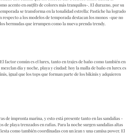
 como acento en
outfits
de colores más tranquilos-. El durazno, por su
a temporada se transforma en la tonalidad estrella: Pastiche ha logrado
Con respecto a los modelos de temporada destacan los monos -que no
n los bermudas que irrumpen como la nueva prenda trendy.
 El factor común es el lurex, tanto en trajes de baño como también en
e mezclan día y noche, playa y ciudad: hoy la malla de baño en lurex es
s, igual que los tops que forman parte de los bikinis y adquieren
s de impronta marina, y esto está presente tanto en las sandalias -
s de playa trenzados en rafias. Para la noche surgen sandalias altas
fiesta como también coordinadas con un jean y una camisa power. El