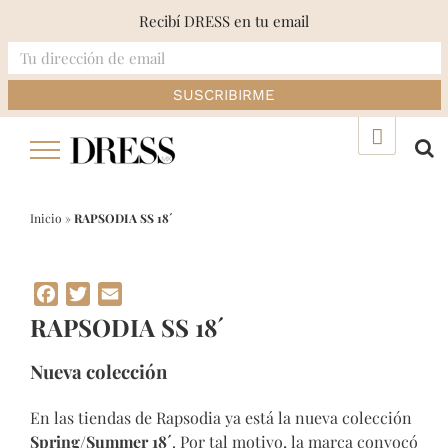
Recibí DRESS en tu email
Skip
▲
to
content
Inicio
»
RAPSODIA SS 18´
Facebook
Twitter
Email
RAPSODIA SS 18´
Nueva colección
En las tiendas de Rapsodia ya está la nueva colección
Spring/Summer 18´
. Por tal motivo, la marca convocó