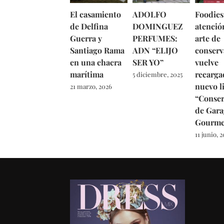
El casamiento
ADOLFO
Foodies
de Delfina
DOMINGUEZ
atención
Guerra y
PERFUMES:
arte de
Santiago Rama
ADN “ELIJO
conserv
en una chacra
SER YO”
vuelve
marítima
recarga
5 diciembre, 2025
nuevo l
21 marzo, 2026
“Conser
de Gara
Gourme
11 junio, 2