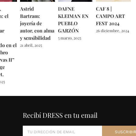
,
Astrid
DAFNE
CAF 8 |
: el
Bartram:
KLEIMAN EN
CAMPO ART
joyería de
PUEBLO
FEST 2024
ar
autor, con alma
GARZÓN
26 diciembre, 2024
y sensibilidad
5 marzo, 2025
do en el
21 abril, 2025
ibro
vas II”
ge
t.
025
Recibí DRESS en tu email