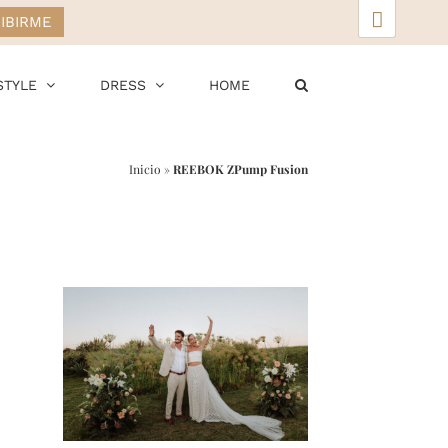
▲
STYLE
DRESS
HOME
Inicio
»
REEBOK ZPump Fusion
r
ail