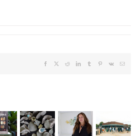
Facebook
X
Reddit
LinkedIn
Tumblr
Pinterest
Vk
Email