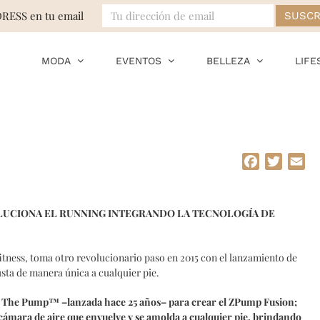
DRESS en tu email
MODA
EVENTOS
BELLEZA
LIFE
Facebook
Twitte
Em
LUCIONA EL RUNNING INTEGRANDO LA TECNOLOGÍA DE
fitness, toma otro revolucionario paso en 2015 con el lanzamiento de
sta de manera única a cualquier pie.
a The Pump™ –lanzada hace 25 años– para crear el ZPump Fusion;
ámara de aire que envuelve y se amolda a cualquier pie, brindando