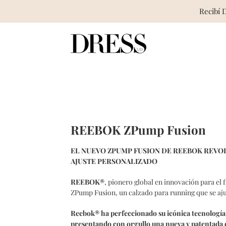
Recibí 
Skip
to
content
REEBOK ZPump Fusion
EL NUEVO ZPUMP FUSION DE REEBOK REVO
AJUSTE PERSONALIZADO
REEBOK®
, pionero global en innovación para el 
ZPump Fusion, un calzado para running que se aju
Reebok® ha perfeccionado su icónica tecnologí
presentando con orgullo una nueva y patentada c