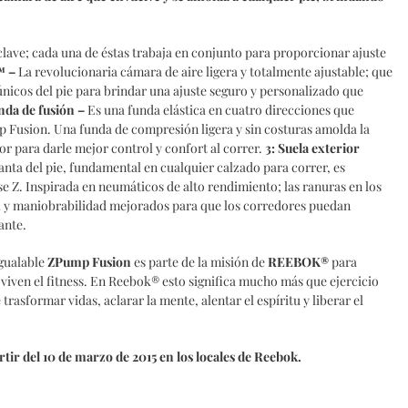
clave; cada una de éstas trabaja en conjunto para proporcionar ajuste
™ –
La revolucionaria cámara de aire ligera y totalmente ajustable; que
nicos del pie para brindar una ajuste seguro y personalizado que
nda de fusión –
Es una funda elástica en cuatro direcciones que
 Fusion. Una funda de compresión ligera y sin costuras amolda la
 para darle mejor control y confort al correr.
3: Suela exterior
anta del pie, fundamental en cualquier calzado para correr, es
e Z. Inspirada en neumáticos de alto rendimiento; las ranuras en los
ol y maniobrabilidad mejorados para que los corredores puedan
ante.
gualable
ZPump Fusion
es parte de la misión de
REEBOK®
para
viven el fitness. En Reebok® esto significa mucho más que ejercicio
 trasformar vidas, aclarar la mente, alentar el espíritu y liberar el
ir del 10 de marzo de 2015 en los locales de Reebok.