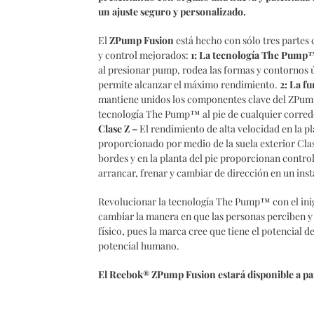
un ajuste seguro y personalizado.
El
ZPump Fusion
está hecho con sólo tres partes 
y control mejorados:
1: La tecnología The Pump
al presionar pump, rodea las formas y contornos ú
permite alcanzar el máximo rendimiento.
2: La fu
mantiene unidos los componentes clave del ZPump
tecnología The Pump™ al pie de cualquier corredor
Clase Z –
El rendimiento de alta velocidad en la pl
proporcionado por medio de la suela exterior Clas
bordes y en la planta del pie proporcionan contr
arrancar, frenar y cambiar de dirección en un inst
Revolucionar la tecnología The Pump™ con el ini
cambiar la manera en que las personas perciben y 
físico, pues la marca cree que tiene el potencial de
potencial humano.
El Reebok® ZPump Fusion estará disponible a part