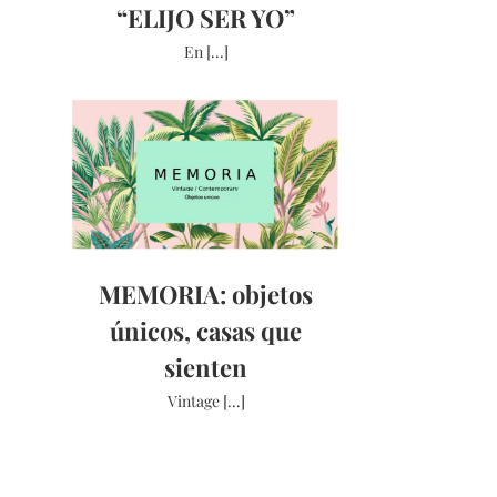
“ELIJO SER YO”
En [...]
MEMORIA: objetos
únicos, casas que
sienten
Vintage [...]