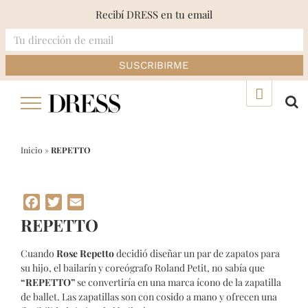
Recibí DRESS en tu email
Skip
▲
to
content
Inicio
»
REPETTO
Facebook
Twitter
Email
REPETTO
Cuando
Rose Repetto
decidió diseñar un par de zapatos para
su hijo, el bailarín y coreógrafo Roland Petit, no sabía que
“REPETTO”
se convertiría en una marca ícono de la zapatilla
de ballet. Las zapatillas son con cosido a mano y ofrecen una