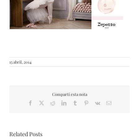
15 abril, 2014
Compartí esta nota
Facebook
X
Reddit
LinkedIn
Tumblr
Pinterest
Vk
Email
Related Posts