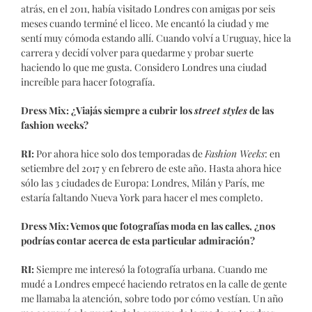
atrás, en el 2011, había visitado Londres con amigas por seis
meses cuando terminé el liceo. Me encantó la ciudad y me
sentí muy cómoda estando allí. Cuando volví a Uruguay, hice la
carrera y decidí volver para quedarme y probar suerte
haciendo lo que me gusta. Considero Londres una ciudad
increíble para hacer fotografía.
Dress Mix: ¿Viajás siempre a cubrir los
street styles
de las
fashion weeks?
RI:
Por ahora hice solo dos temporadas de
Fashion Weeks
: en
setiembre del 2017 y en febrero de este año. Hasta ahora hice
sólo las 3 ciudades de Europa: Londres, Milán y París, me
estaría faltando Nueva York para hacer el mes completo.
Dress Mix: Vemos que fotografías moda en las calles, ¿nos
podrías contar acerca de esta particular admiración?
RI:
Siempre me interesó la fotografía urbana. Cuando me
mudé a Londres empecé haciendo retratos en la calle de gente
me llamaba la atención, sobre todo por cómo vestían. Un año