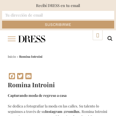
Recibí DRESS en tu email
Skip
▲
to
content
Inicio
»
Romina Introini
Facebook
Twitter
Email
Romina Introini
Capturando moda de regreso a casa
Se dedica a fotografiar la moda en las calles. Su talento lo
seguimos a través de su
Instagram
@romilux
. Romina Introini