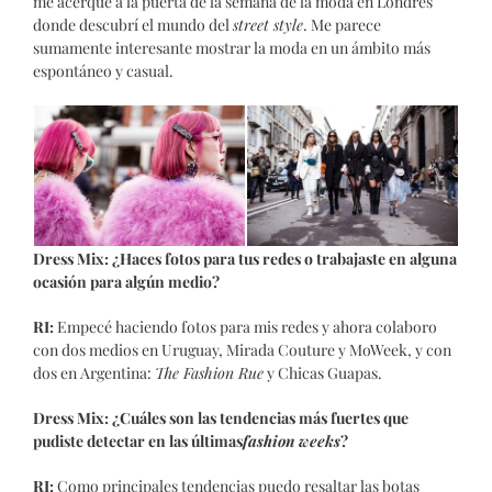
me acerqué a la puerta de la semana de la moda en Londres
donde descubrí el mundo del
street style
. Me parece
sumamente interesante mostrar la moda en un ámbito más
espontáneo y casual.
Dress Mix: ¿Haces fotos para tus redes o trabajaste en alguna
ocasión para algún medio?
RI:
Empecé haciendo fotos para mis redes y ahora colaboro
con dos medios en Uruguay, Mirada Couture y MoWeek, y con
dos en Argentina:
The Fashion Rue
y Chicas Guapas.
Dress Mix: ¿Cuáles son las tendencias más fuertes que
pudiste detectar en las últimas
fashion weeks
?
RI:
Como principales tendencias puedo resaltar las botas