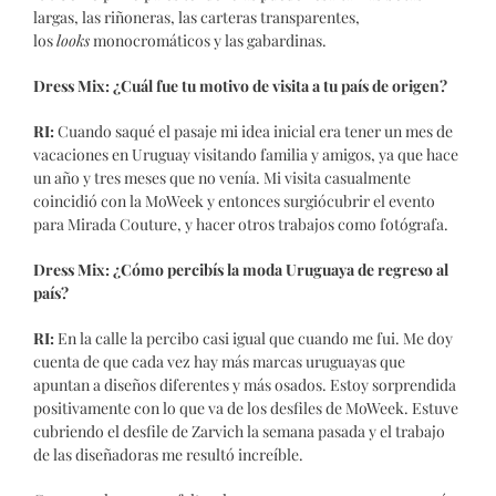
largas, las riñoneras, las carteras transparentes,
los
looks
monocromáticos y las gabardinas.
Dress Mix: ¿Cuál fue tu motivo de visita a tu país de origen?
RI:
Cuando saqué el pasaje mi idea inicial era tener un mes de
vacaciones en Uruguay visitando familia y amigos, ya que hace
un año y tres meses que no venía. Mi visita casualmente
coincidió con la MoWeek y entonces surgiócubrir el evento
para Mirada Couture, y hacer otros trabajos como fotógrafa.
Dress Mix: ¿Cómo percibís la moda Uruguaya de regreso al
país?
RI:
En la calle la percibo casi igual que cuando me fui. Me doy
cuenta de que cada vez hay más marcas uruguayas que
apuntan a diseños diferentes y más osados. Estoy sorprendida
positivamente con lo que va de los desfiles de MoWeek. Estuve
cubriendo el desfile de Zarvich la semana pasada y el trabajo
de las diseñadoras me resultó increíble.