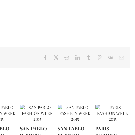
Facebook
X
Reddit
LinkedIn
Tumblr
Pinterest
Vk
Email
ABLO
SAN PABLO
SAN PABLO
PARIS