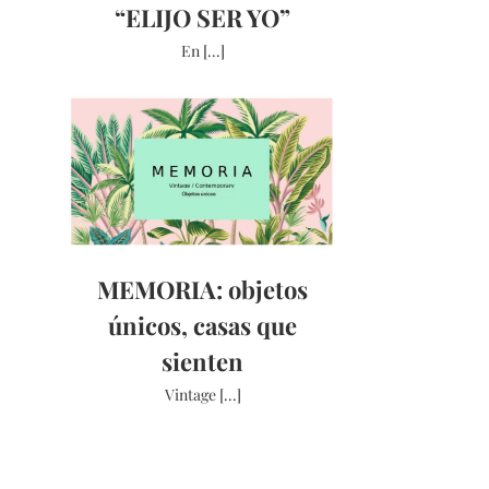
“ELIJO SER YO”
En [...]
MEMORIA: objetos
únicos, casas que
sienten
Vintage [...]