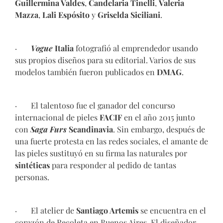
Guillermina Valdes
,
Candelaria Tinelli
,
Valeria
Mazza
,
Lali Espósito
y
Griselda Siciliani
.
·
Vogue
Italia
fotografió al emprendedor usando
sus propios diseños para su editorial. Varios de sus
modelos también fueron publicados en
DMAG
.
· El talentoso fue el ganador del concurso
internacional de pieles
FACIF
en el año 2015 junto
con
Saga Furs
Scandinavia
. Sin embargo, después de
una fuerte protesta en las redes sociales, el amante de
las pieles sustituyó en su firma las naturales por
sintéticas
para responder al pedido de tantas
personas.
· El atelier de
Santiago Artemis
se encuentra en el
corazón de Recoleta en Buenos Aires. El diseñador