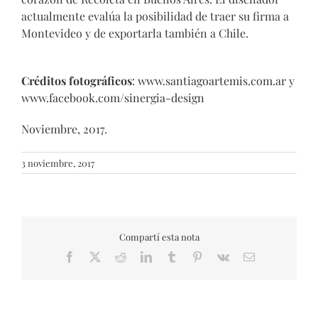
actualmente evalúa la posibilidad de traer su firma a
Montevideo y de exportarla también a Chile.
Créditos fotográficos
:
www.santiagoartemis.com.ar
y
www.facebook.com/sinergia-design
Noviembre, 2017.
3 noviembre, 2017
Compartí esta nota
Facebook
X
Reddit
LinkedIn
Tumblr
Pinterest
Vk
Email