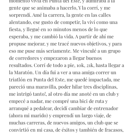
momento vivía en Punta del Este, y admiraba a la
gente que se animaba a hacerlo, Y la corrí, y me
sorprendí. Amé la carrera, la gente en las calles
alentando, ese gusto de competir, la viví como una
fiesta, y llegué en 10 minutos menos de lo que
esperaba, y me cambió la vida. A partir de ahí me
propuse mejorar, y me tracé nuevos objetivos, y para
eso me puse más seriamente. Me vinculé a un grupo
de corredores y empezaron a llegar buenos
resultados. Corrí de todo a pie, 10k, 21k, hasta llegar a
la Maratón. Un día fui a ver a una amiga correr un
triatlón en Punta del Este, me quedé impactada, me
pareció una maravilla, poder hilar tres disciplinas,
me intrigó tanto!, al otro día me anoté en un club y
empecé a nadar, me compré una bici de ruta y
arranqué a pedalear, decidí cambiar de entrenador
(ahora mi marido) y emprendí un largo viaje, de
muchas carreras, de nuevos amigos, un club que se
convirtió en mi casa, de éxitos y también de fracasos,