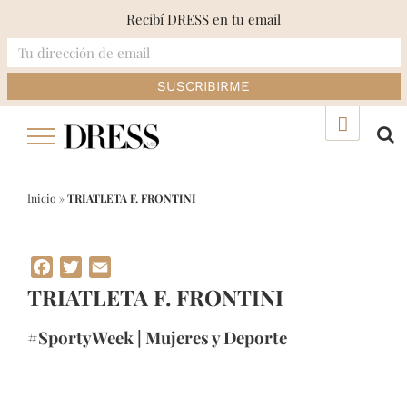
Recibí DRESS en tu email
Skip
▲
to
content
Inicio
»
TRIATLETA F. FRONTINI
Facebook
Twitter
Email
TRIATLETA F. FRONTINI
#SportyWeek | Mujeres y Deporte