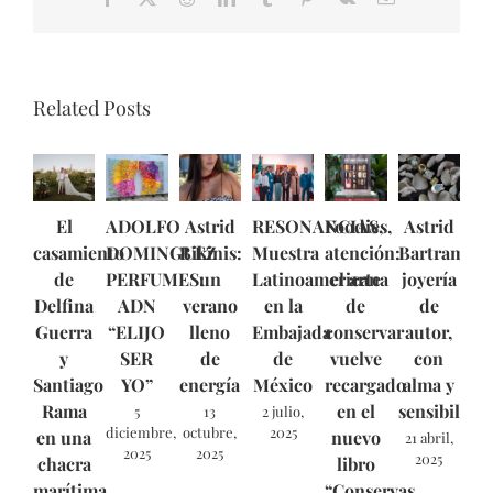
Related Posts
El
ADOLFO
Astrid
RESONANCIAS,
Foodies,
Astrid
casamiento
DOMINGUEZ
Bikinis:
Muestra
atención:
Bartram:
de
PERFUMES:
un
Latinoamericana
el arte
joyería
Delfina
ADN
verano
en la
de
de
Guerra
“ELIJO
lleno
Embajada
conservar
autor,
y
SER
de
de
vuelve
con
Santiago
YO”
energía
México
recargado
alma y
Rama
en el
sensibilida
5
13
2 julio,
diciembre,
octubre,
2025
en una
nuevo
21 abril,
2025
2025
2025
chacra
libro
marítima
“Conservas