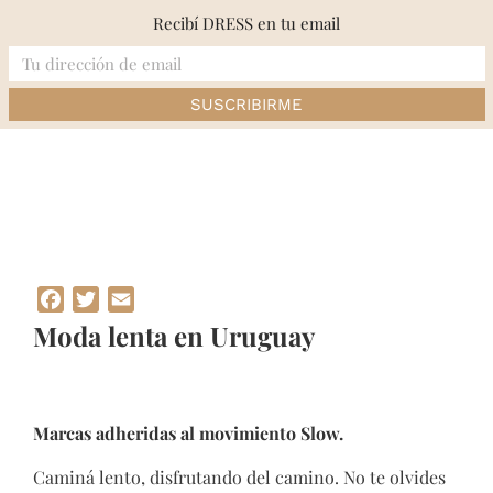
Skip
Recibí DRESS en tu email
to
content
Inicio
»
Moda lenta en Uruguay
Facebook
Twitter
Email
Moda lenta en Uruguay
Marcas adheridas al movimiento Slow.
Caminá lento, disfrutando del camino. No te olvides