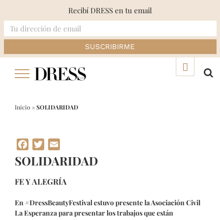
Recibí DRESS en tu email
Skip
▲
to
content
Inicio
»
SOLIDARIDAD
Facebook
Twitter
Email
SOLIDARIDAD
FE Y ALEGRÍA
En #DressBeautyFestival estuvo presente la Asociación Civil
La Esperanza para presentar los trabajos que están