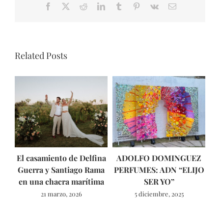
Facebook
X
Reddit
LinkedIn
Tumblr
Pinterest
Vk
Email
Related Posts
El casamiento de Delfina
ADOLFO DOMINGUEZ
Fo
Guerra y Santiago Rama
PERFUMES: ADN “ELIJO
en una chacra marítima
SER YO”
l
21 marzo, 2026
5 diciembre, 2025