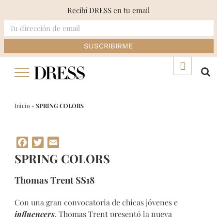
Recibí DRESS en tu email
Skip
▲
to
content
Inicio
»
SPRING COLORS
Facebook
Twitter
Email
SPRING COLORS
Thomas Trent SS18
Con una gran convocatoria de chicas jóvenes e
influencers
, Thomas Trent presentó la nueva