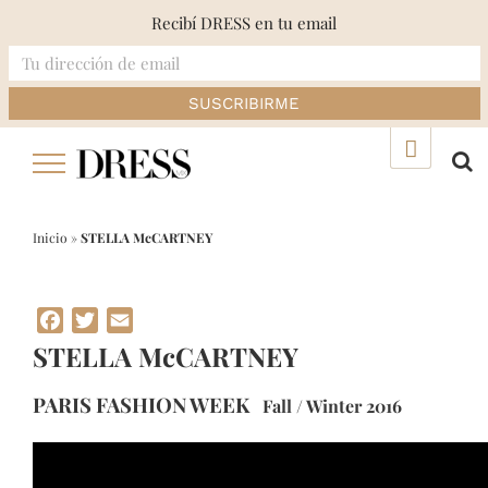
Recibí DRESS en tu email
Skip
▲
to
content
Inicio
»
STELLA McCARTNEY
Facebook
Twitter
Email
STELLA McCARTNEY
PARIS FASHION WEEK
Fall / Winter 2016