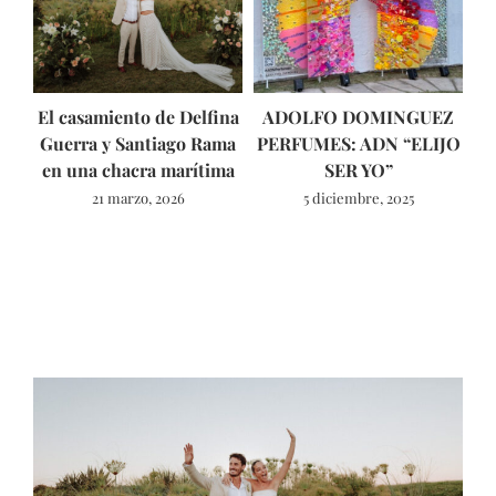
El casamiento de Delfina
ADOLFO DOMINGUEZ
Fo
Guerra y Santiago Rama
PERFUMES: ADN “ELIJO
en una chacra marítima
SER YO”
l
21 marzo, 2026
5 diciembre, 2025