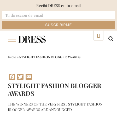
Recibí DRESS en tu email
Skip
▲
to
content
Inicio
»
STYLIGHT FASHION BLOGGER AWARDS
Facebook
Twitter
Email
STYLIGHT FASHION BLOGGER
AWARDS
THE WINNERS OF THE VERY FIRST STYLIGHT FASHION
BLOGGER AWARDS ARE ANNOUNCED