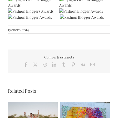
15 enero, 2014
Compartí esta nota
Facebook
X
Reddit
LinkedIn
Tumblr
Pinterest
Vk
Email
Related Posts