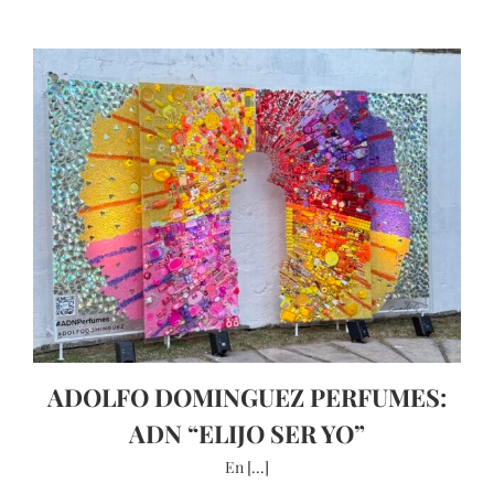
ADOLFO DOMINGUEZ PERFUMES:
ADN “ELIJO SER YO”
En [...]