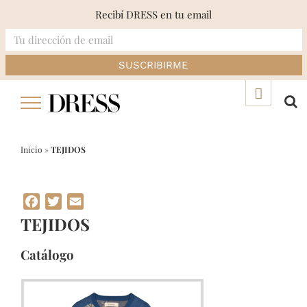
Recibí DRESS en tu email
Skip
▲
to
content
Inicio
»
TEJIDOS
Facebook
Twitter
Email
TEJIDOS
Catálogo