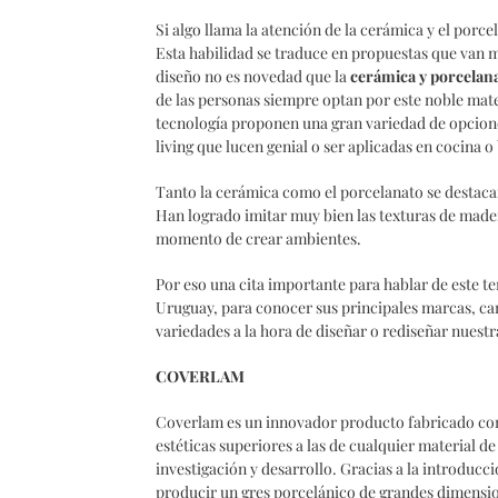
Si algo llama la atención de la cerámica y el porc
Esta habilidad se traduce en propuestas que van m
diseño no es novedad que la
cerámica y porcelan
de las personas siempre optan por este noble mater
tecnología proponen una gran variedad de opcione
living que lucen genial o ser aplicadas en cocina
Tanto la cerámica como el porcelanato se destaca
Han logrado imitar muy bien las texturas de mader
momento de crear ambientes.
Por eso una cita importante para hablar de este t
Uruguay, para conocer sus principales marcas, car
variedades a la hora de diseñar o rediseñar nuestr
COVERLAM
Coverlam es un innovador producto fabricado con
estéticas superiores a las de cualquier material 
investigación y desarrollo. Gracias a la introducc
producir un gres porcelánico de grandes dimensio