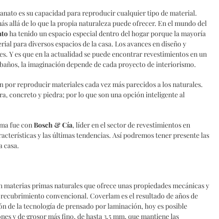
elanato es su capacidad para reproducir cualquier tipo de material.
ás allá de lo que la propia naturaleza puede ofrecer.
En el mundo del
ato
ha tenido un espacio especial dentro del hogar porque la mayoría
ial para diversos espacios de la casa. Los avances en diseño y
s. Y es que en la actualidad se puede encontrar revestimientos en un
 o baños, la imaginación depende de cada proyecto de interiorismo.
n por reproducir materiales cada vez más parecidos a los naturales.
a, concreto y piedra; por lo que son una opción inteligente al
ema fue con
Bosch & Cía
, líder en el sector de revestimientos en
acterísticas y las últimas tendencias. Así podremos tener presente las
a casa.
 materias primas naturales que ofrece unas propiedades mecánicas y
de recubrimiento convencional. Coverlam es el resultado de años de
ión de la tecnología de prensado por laminación, hoy es posible
nes y de grosor más fino, de hasta 3,5 mm, que mantiene las