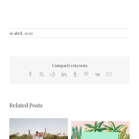
16 abril, 2020
Compartí esta nota
Facebook
X
Reddit
LinkedIn
Tumblr
Pinterest
Vk
Email
Related Posts