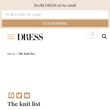
Recibí DRESS en tu email
Skip
▲
to
content
Inicio
»
The knit list
Facebook
Twitter
Email
The knit list