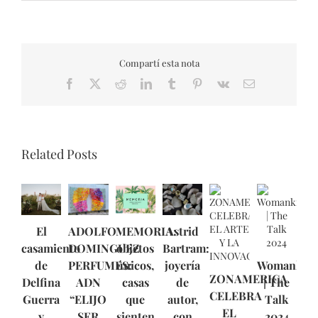
Compartí esta nota
Facebook
X
Reddit
LinkedIn
Tumblr
Pinterest
Vk
Email
Related Posts
El
ADOLFO
MEMORIA:
Astrid
casamiento
DOMINGUEZ
objetos
Bartram:
de
PERFUMES:
únicos,
joyería
Womankin
ZONAMERICA
Delfina
ADN
casas
de
| The
CELEBRA
Guerra
“ELIJO
que
autor,
Talk
EL
y
SER
sienten
con
2024