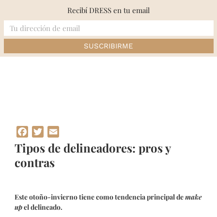
Skip
Recibí DRESS en tu email
to
content
Inicio
»
Tipos de delineadores: pros y contras
Facebook
Twitter
Email
Tipos de delineadores: pros y
contras
Este otoño-invierno tiene como tendencia principal de
make
up
el delineado.