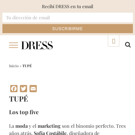
Recibí DRESS en tu email
Skip
▲
to
content
Inicio
»
TUPÉ
Facebook
Twitter
Email
TUPÉ
Los top five
La
moda
y el
marketing
son el binomio perfecto. Tres
años atrás,
Sofía Costábile
, diseñadora de