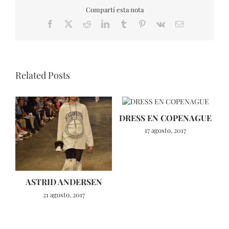
Compartí esta nota
Facebook
X
Reddit
LinkedIn
Tumblr
Pinterest
Vk
Email
Related Posts
DRESS EN COPENAGUE
17 agosto, 2017
ASTRID ANDERSEN
21 agosto, 2017