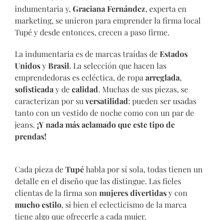
indumentaria y,
Graciana Fernández
, experta en
marketing, se unieron para emprender la firma local
Tupé y desde entonces, crecen a paso firme.
La indumentaria es de marcas traídas de
Estados
Unidos
y
Brasil
. La selección que hacen las
emprendedoras es ecléctica, de ropa
arreglada
,
sofisticada
y de
calidad
. Muchas de sus piezas, se
caracterizan por su
versatilidad
: pueden ser usadas
tanto con un vestido de noche como con un par de
jeans.
¡Y nada más aclamado que este tipo de
prendas!
Cada pieza de
Tupé
habla por sí sola, todas tienen un
detalle en el diseño que las distingue. Las fieles
clientas de la firma son
mujeres divertidas
y con
mucho estilo
, si bien el eclecticismo de la marca
tiene algo que ofrecerle a cada mujer.