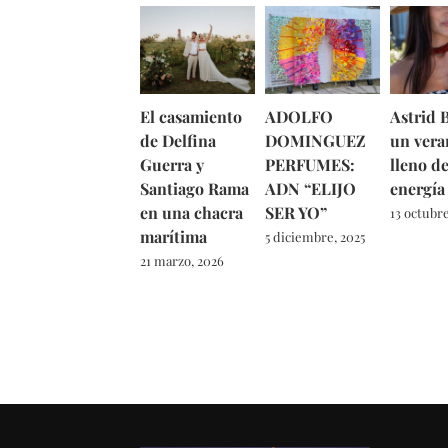
El casamiento
ADOLFO
Astrid B
de Delfina
DOMINGUEZ
un vera
Guerra y
PERFUMES:
lleno d
Santiago Rama
ADN “ELIJO
energía
en una chacra
SER YO”
13 octubre
marítima
5 diciembre, 2025
21 marzo, 2026