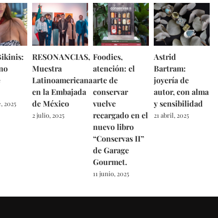
ikinis:
RESONANCIAS,
Foodies,
Astrid
no
Muestra
atención: el
Bartram:
e
Latinoamericana
arte de
joyería de
en la Embajada
conservar
autor, con alma
de México
vuelve
y sensibilidad
, 2025
recargado en el
2 julio, 2025
21 abril, 2025
nuevo libro
“Conservas II”
de Garage
Gourmet.
11 junio, 2025