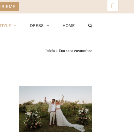
▲
STYLE
DRESS
HOME
Inicio
»
Una sana costumbre
r
ail