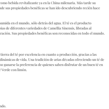
o como bebida revitalizante ya en la China milenaria. Más tarde su
de sus propiedades benéficas se han ido descubriendo recién hace
umida en el mundo, sólo detrás del agua. El té es el producto
ias de diferentes variedades de Camellia Sinensis, libradas al
aración. Sus propiedades benéficas son reconocidas en todo el mundo.
 tierra del té por excelencia en cuanto a producción, gracias a las
 dinámicas de vida. Una tradición de arias décadas ofreciendo un té de
ho ganarse la preferencia de quienes saben disfrutar de un buen té en
é Verde con limón.
endo.