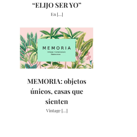
“ELIJO SER YO”
En [...]
MEMORIA: objetos
únicos, casas que
sienten
Vintage [...]