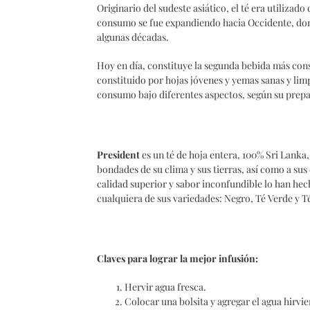
Originario del sudeste asiático, el té era utilizad
consumo se fue expandiendo hacia Occidente, don
algunas décadas.
Hoy en día, constituye la segunda bebida más cons
constituido por hojas jóvenes y yemas sanas y limp
consumo bajo diferentes aspectos, según su prep
President
es un té de hoja entera, 100% Sri Lanka,
bondades de su clima y sus tierras, así como a sus
calidad superior y sabor inconfundible lo han hec
cualquiera de sus variedades: Negro, Té Verde y T
Claves para lograr la mejor infusión:
Hervir agua fresca.
Colocar una bolsita y agregar el agua hirvi