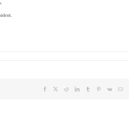
s.
sident.
Facebook
X
Reddit
LinkedIn
Tumblr
Pinterest
Vk
Email