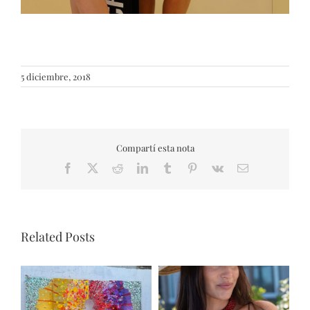
5 diciembre, 2018
Compartí esta nota
Facebook
X
Reddit
LinkedIn
Tumblr
Pinterest
Vk
Email
Related Posts