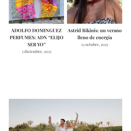
ADOLFO DOMINGUEZ
Astrid Bikinis: un verano
Fo
PERFUMES: ADN “ELIJO
lleno de energía
SER YO”
13 octubre, 2025
l
5 diciembre, 2025