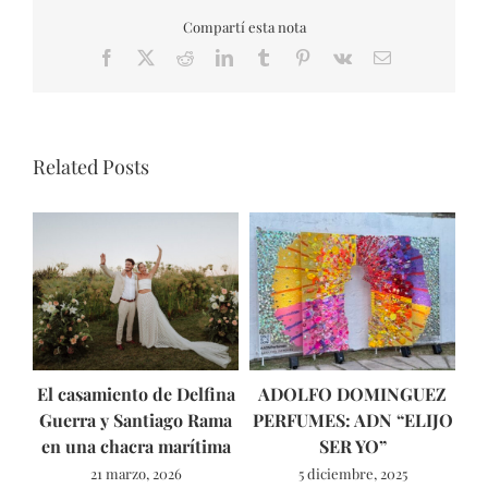
Compartí esta nota
Facebook
X
Reddit
LinkedIn
Tumblr
Pinterest
Vk
Email
Related Posts
El casamiento de Delfina
ADOLFO DOMINGUEZ
Fo
Guerra y Santiago Rama
PERFUMES: ADN “ELIJO
en una chacra marítima
SER YO”
l
21 marzo, 2026
5 diciembre, 2025