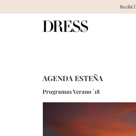
Recibí 
Skip
to
content
AGENDA ESTEÑA
Programas Verano ´18