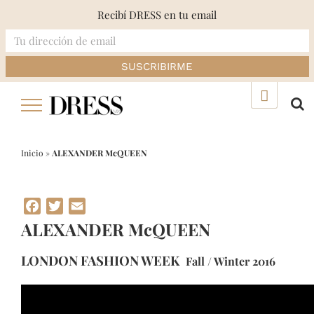
Recibí DRESS en tu email
Skip
▲
to
content
Inicio
»
ALEXANDER McQUEEN
Facebook
Twitter
Email
ALEXANDER McQUEEN
LONDON FASHION WEEK
Fall / Winter 2016