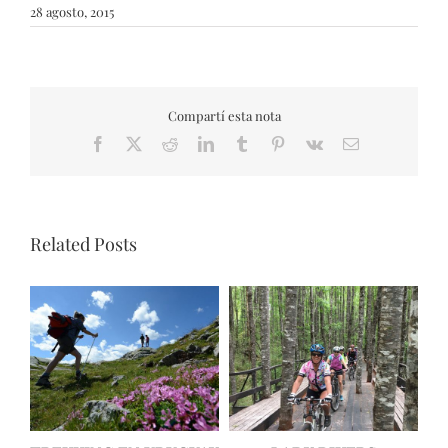
28 agosto, 2015
Compartí esta nota
Facebook
X
Reddit
LinkedIn
Tumblr
Pinterest
Vk
Email
Related Posts