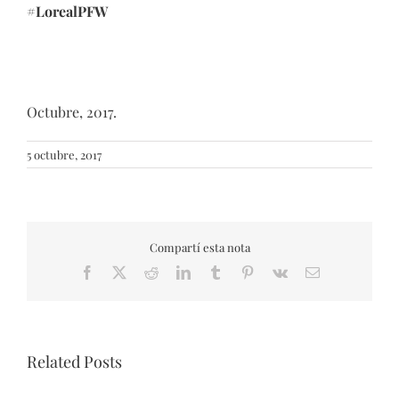
#LorealPFW
Octubre, 2017.
5 octubre, 2017
Compartí esta nota
Facebook
X
Reddit
LinkedIn
Tumblr
Pinterest
Vk
Email
Related Posts