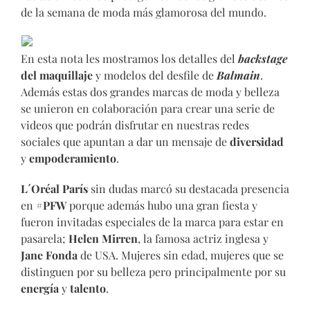
de la semana de moda más glamorosa del mundo.
En esta nota les mostramos los detalles del
backstage
del maquillaje
y modelos del desfile de
Balmain
.
Además estas dos grandes marcas de moda y belleza
se unieron en colaboración para crear una serie de
videos que podrán disfrutar en nuestras redes
sociales que apuntan a dar un mensaje de
diversidad
y
empoderamiento
.
L´Oréal París
sin dudas marcó su destacada presencia
en
#PFW
porque además hubo una gran fiesta y
fueron invitadas especiales de la marca para estar en
pasarela;
Helen Mirren
, la famosa actriz inglesa y
Jane Fonda
de USA. Mujeres sin edad, mujeres que se
distinguen por su belleza pero principalmente por su
energía
y
talento
.