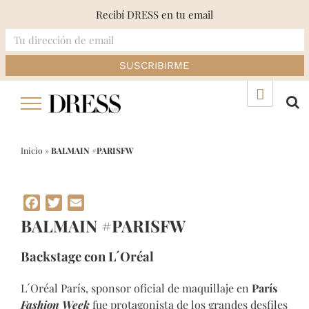
Recibí DRESS en tu email
Skip
▲
to
content
Inicio
»
BALMAIN #PARISFW
Facebook
Twitter
Email
BALMAIN #PARISFW
Backstage con L´Oréal
L´Oréal París, sponsor oficial de maquillaje en
París
Fashion Week
fue protagonista de los grandes desfiles